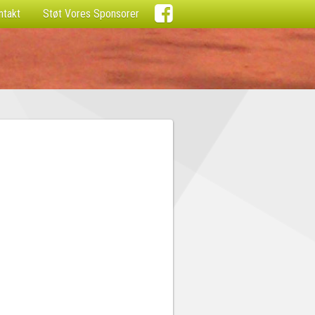

ntakt
Støt Vores Sponsorer