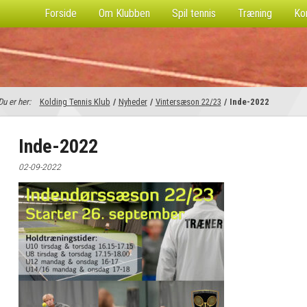
Forside
Om Klubben
Spil tennis
Træning
Ko
Du er her:
Kolding Tennis Klub
/
Nyheder
/
Vintersæson 22/23
/
Inde-2022
Inde-2022
02-09-2022