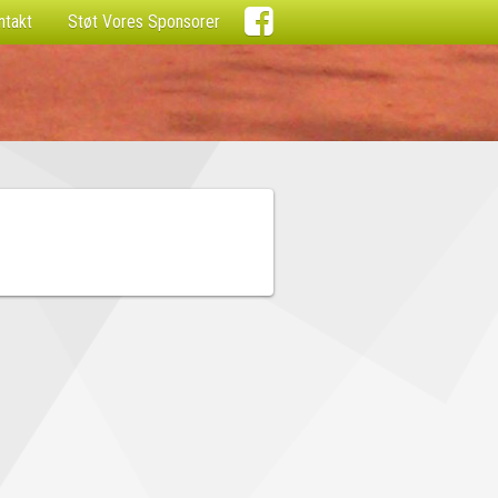

ntakt
Støt Vores Sponsorer