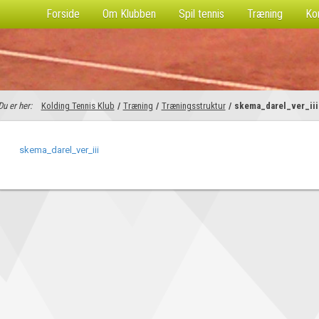
Forside
Om Klubben
Spil tennis
Træning
Ko
Du er her:
Kolding Tennis Klub
/
Træning
/
Træningsstruktur
/
skema_darel_ver_iii
skema_darel_ver_iii