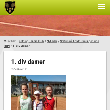
Du er her:
Kolding Tennis Klub
/
Nyheder
/
Status på holdturneringen ude
2019
/
1. div damer
1. div damer
27-08-2019