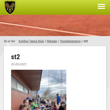
Du er her:
Kolding Tennis Klub
/
Nyheder
/
Standerhejsning
/
st2
st2
02-05-2022