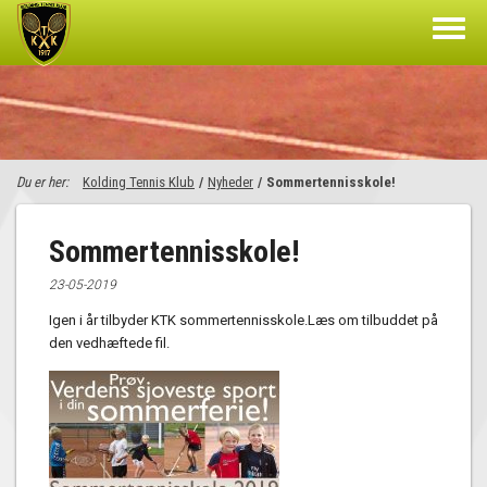
Du er her:
Kolding Tennis Klub
/
Nyheder
/
Sommertennisskole!
Sommertennisskole!
23-05-2019
Igen i år tilbyder KTK sommertennisskole.Læs om tilbuddet på
den vedhæftede fil.