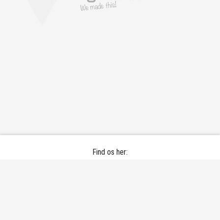
Find os her:
Bramdrupskovvej 30 - 6000 Kolding
Email:
darel@koldingtennis.dk