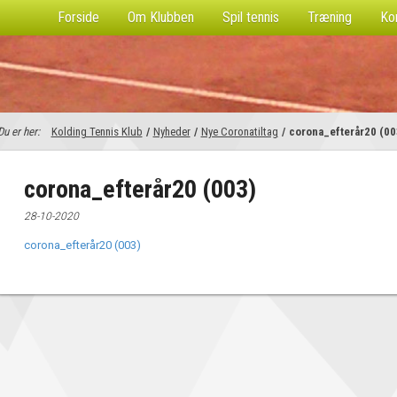
Forside
Om Klubben
Spil tennis
Træning
Ko
Du er her:
Kolding Tennis Klub
/
Nyheder
/
Nye Coronatiltag
/
corona_efterår20 (00
corona_efterår20 (003)
28-10-2020
corona_efterår20 (003)