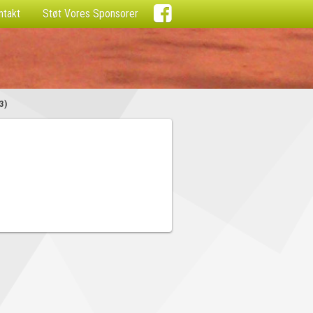

ntakt
Støt Vores Sponsorer
3)