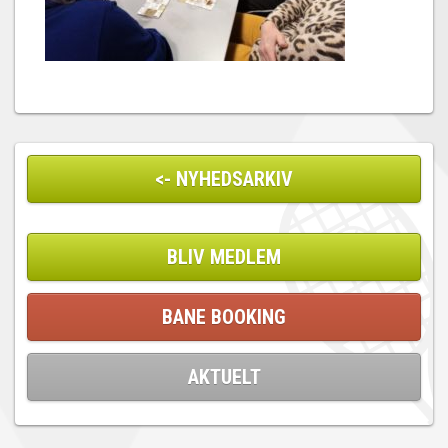
<- NYHEDSARKIV
BLIV MEDLEM
BANE BOOKING
AKTUELT