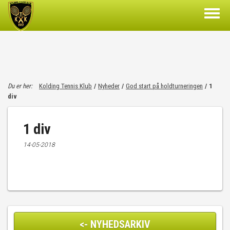
Du er her:
Kolding Tennis Klub
/
Nyheder
/
God start på holdturneringen
/
1
div
1 div
14-05-2018
<- NYHEDSARKIV