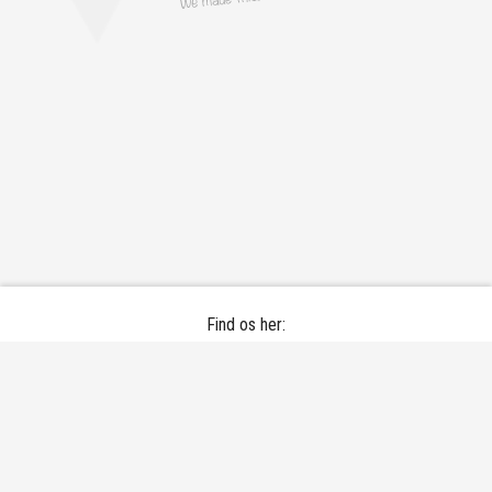
Find os her:
Bramdrupskovvej 30 - 6000 Kolding
Email:
darel@koldingtennis.dk
Telefon: