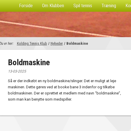
Forside
Om Klubben
Spil tennis
Træning
Ko
Du er her:
Kolding Tennis Klub
/
Nyheder
/
Boldmaskine
Boldmaskine
13-03-2025
Så er der indkøbt en ny boldmaskine/slinger. Det er muligt at leje
maskinen. Dette gøres ved at booke bane 3 indenfor og tilkøbe
boldmaskinen. Der er oprettet et medlem med navn “boldmaskine”,
som man kan benytte som medspiller.