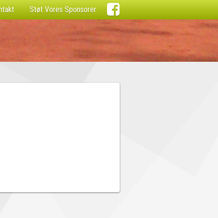

ntakt
Støt Vores Sponsorer