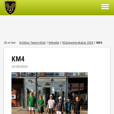
Du er her:
Kolding Tennis Klub
/
Nyheder
/
Klubmesterskaber 2024
/
KM4
KM4
25-09-2024