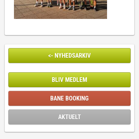
<- NYHEDSARKIV
BLIV MEDLEM
BANE BOOKING
AKTUELT