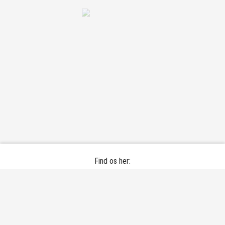
Find os her:
Bramdrupskovvej 30 - 6000 Kolding
Email:
darel@koldingtennis.dk