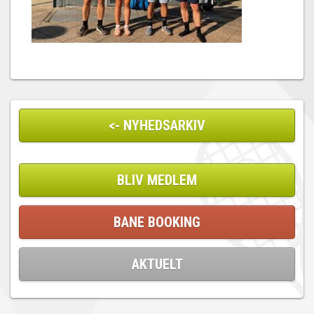
<- NYHEDSARKIV
BLIV MEDLEM
BANE BOOKING
AKTUELT