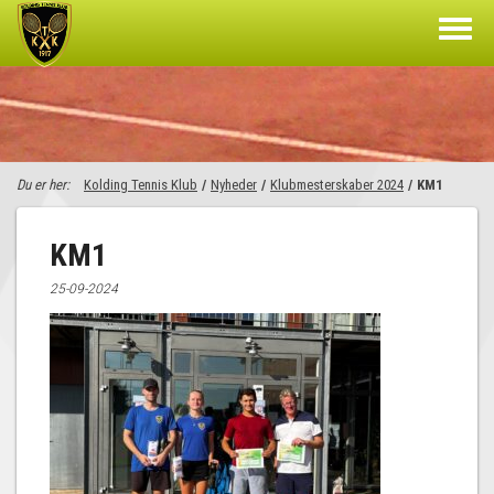
Du er her:
Kolding Tennis Klub
/
Nyheder
/
Klubmesterskaber 2024
/
KM1
KM1
25-09-2024